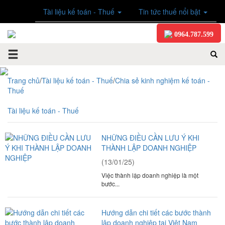
Tài liệu kế toán - Thuế
Tin tức thuế nổi bật
0964.787.599
Trang chủ
/
Tài liệu kế toán - Thuế
/
Chia sẻ kinh nghiệm kế toán -
Thuế
Tài liệu kế toán - Thuế
NHỮNG ĐIỀU CẦN LƯU Ý KHI
THÀNH LẬP DOANH NGHIỆP
(13/01/25)
Việc thành lập doanh nghiệp là một
bước...
Hướng dẫn chi tiết các bước thành
lập doanh nghiệp tại Việt Nam