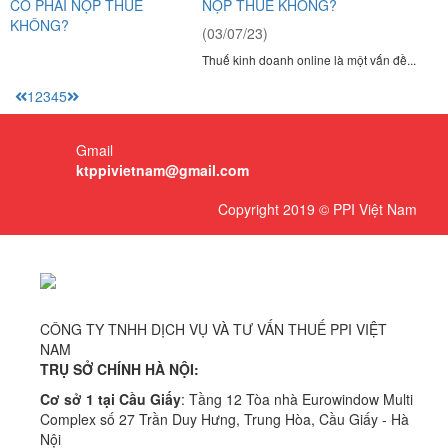
NỘP THUẾ KHÔNG?
(03/07/23)
Thuế kinh doanh online là một vấn đề...
1
2
3
4
5
Gmail
ktppivietnam@gmail.com
Copyright 2019 © PPI Việt Nam
CÔNG TY TNHH DỊCH VỤ VÀ TƯ VẤN THUẾ PPI VIỆT
NAM
TRỤ SỞ CHÍNH HÀ NỘI:
Cơ sở 1 tại Cầu Giấy
: Tầng 12 Tòa nhà Eurowindow Multi
Complex số 27 Trần Duy Hưng, Trung Hòa, Cầu Giấy - Hà
Nội