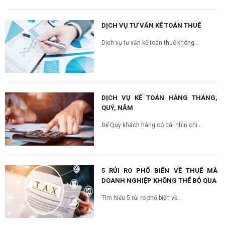
DỊCH VỤ TƯ VẤN KẾ TOÁN THUẾ
Dịch vụ tư vấn kế toán thuế không...
DỊCH VỤ KẾ TOÁN HÀNG THÁNG,
QUÝ, NĂM
Để Quý khách hàng có cái nhìn chi...
5 RỦI RO PHỔ BIẾN VỀ THUẾ MÀ
DOANH NGHIỆP KHÔNG THỂ BỎ QUA
Tìm hiểu 5 rủi ro phổ biến về...