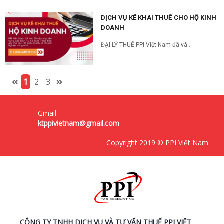
DỊCH VỤ KÊ KHAI THUẾ CHO HỘ KINH
DOANH
ĐẠI LÝ THUẾ PPI Việt Nam đã và...
1
2
3
Gmail
ktppivietnam@gmail.com
Copyright 2019 © PPI Việt Nam
CÔNG TY TNHH DỊCH VỤ VÀ TƯ VẤN THUẾ PPI VIỆT