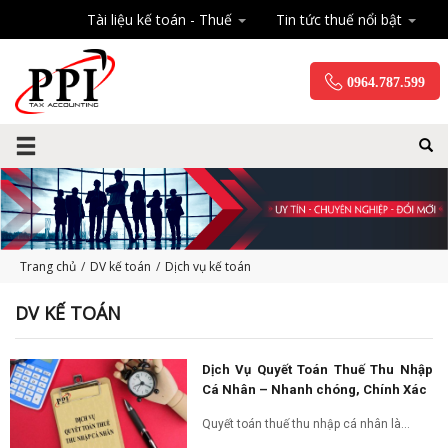
Tài liệu kế toán - Thuế
Tin tức thuế nổi bật
0964.787.599
Trang chủ
/
DV kế toán
/
Dịch vụ kế toán
DV KẾ TOÁN
Dịch Vụ Quyết Toán Thuế Thu Nhập
Cá Nhân – Nhanh chóng, Chính Xác
Quyết toán thuế thu nhập cá nhân là...