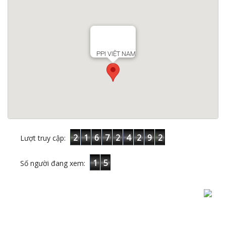
PPI VIỆT NAM
2
1
6
7
2
4
2
9
2
Lượt truy cập:
1
5
Số người đang xem: