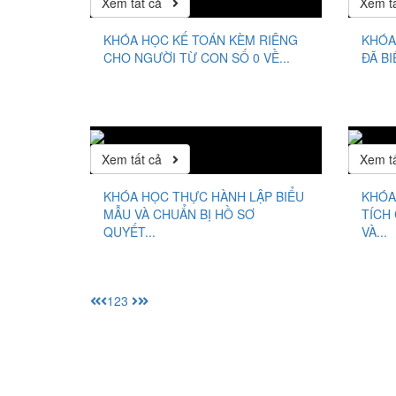
Xem tất cả
Xem t
KHÓA HỌC KẾ TOÁN KÈM RIÊNG
KHÓA
CHO NGƯỜI TỪ CON SỐ 0 VỀ...
ĐÃ BI
Xem tất cả
Xem t
KHÓA HỌC THỰC HÀNH LẬP BIỂU
KHÓA
MẪU VÀ CHUẨN BỊ HỒ SƠ
TÍCH
QUYẾT...
VÀ...
1
2
3