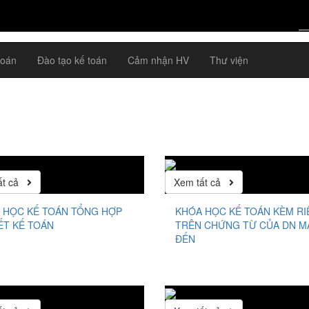
toán
Đào tạo kế toán
Cảm nhận HV
Thư viện
ất cả
Xem tất cả
 HỌC KẾ TOÁN TỔNG HỢP
KHÓA HỌC KẾ TOÁN KÈM R
IẾT KẾ TOÁN
TRÊN CHỨNG TỪ CỦA DN 
ĐẾN