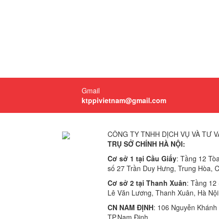
Gmail
ktppivietnam@gmail.com
CÔNG TY TNHH DỊCH VỤ VÀ TƯ V
TRỤ SỞ CHÍNH HÀ NỘI:
Cơ sở 1 tại Cầu Giấy
: Tầng 12 Tò
số 27 Trần Duy Hưng, Trung Hòa, C
Cơ sở 2 tại Thanh Xuân
: Tầng 12
Lê Văn Lương, Thanh Xuân, Hà Nội
CN NAM ĐỊNH
: 106 Nguyễn Khánh T
TP.Nam Định