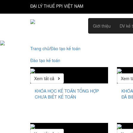
ĐẠI LÝ THUẾ PPI VIỆT NAM
Giới thiệu
DV kế 
Trang chủ
/
Đào tạo kế toán
Đào tạo kế toán
Xem tất cả
Xem t
KHÓA HỌC KẾ TOÁN TỔNG HỢP
KHÓA
CHƯA BIẾT KẾ TOÁN
ĐÃ B