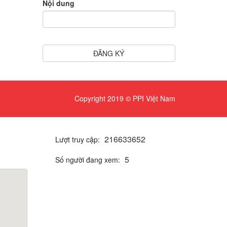
Nội dung
ĐĂNG KÝ
Copyright 2019 © PPI Việt Nam
2
1
6
6
3
3
6
5
2
Lượt truy cập:
5
Số người đang xem: