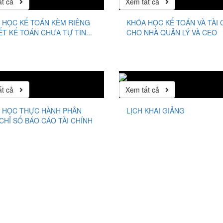
ất cả
Xem tất cả
 HỌC KẾ TOÁN KÈM RIÊNG
KHÓA HỌC KẾ TOÁN VÀ TÀI 
ẾT KẾ TOÁN CHƯA TỰ TIN...
CHO NHÀ QUẢN LÝ VÀ CEO
ất cả
Xem tất cả
 HỌC THỰC HÀNH PHÂN
LỊCH KHAI GIẢNG
 CHỈ SỐ BÁO CÁO TÀI CHÍNH