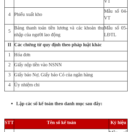
VT
Mẫu số 04-
4
Phiếu xuất kho
VT
Bảng thanh toán tiền lương và các khoản thu
Mẫu số 05-
5
nhập của người lao động
LĐTL
II
Các chứng từ quy định theo pháp luật khác
1
Hóa đơn
2
Giấy nộp tiền vào NSNN
3
Giấy báo Nợ, Giấy báo Có của ngân hàng
4
Ủy nhiệm chi
Lập các sổ kế toán theo danh mục sau đây:
STT
Tên sổ kế toán
Ký hiệu