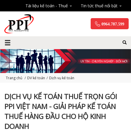
Tài liệu kế toán - Thuế
Tin tức thuế nổi bật
0964.787.599
Trang chủ
/
DV kế toán
/
Dịch vụ kế toán
DỊCH VỤ KẾ TOÁN THUẾ TRỌN GÓI
PPI VIỆT NAM - GIẢI PHÁP KẾ TOÁN
THUẾ HÀNG ĐẦU CHO HỘ KINH
DOANH