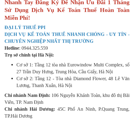
Nhanh Tay Đăng Ký Để Nhận Ưu Đãi 1 Tháng
Sử Dụng Dịch Vụ Kế Toán Thuế Hoàn Toàn
Miễn Phí!
ĐẠI LÝ THUẾ PPI
DỊCH VỤ KẾ TOÁN THUẾ NHANH CHÓNG - UY TÍN -
CHUYÊN NGHIỆP NHẤT THỊ TRƯỜNG
Hotline
: 0944.325.559
Trụ sở chính tại Hà Nội:
Cơ sở 1: Tầng 12 tòa nhà Eurowindow Multi Complex, số
27 Trần Duy Hưng, Trung Hòa, Cầu Giấy, Hà Nội
Cơ sở 2: Tầng 12 - Tòa nhà Diamond Flower, 48 Lê Văn
Lương, Thanh Xuân, Hà Nội
Chi nhánh Nam Định:
106 Nguyễn Khánh Toàn, khu đô thị Bãi
Viên, TP. Nam Định
Chi nhánh Hải Dương:
45C Phố An Ninh, P.Quang Trung,
TP.Hải Dương