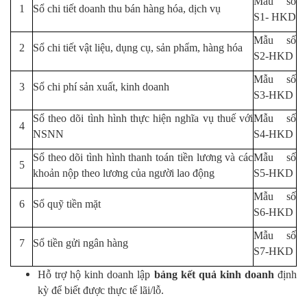
Mẫu số
1
Sổ chi tiết doanh thu bán hàng hóa, dịch vụ
S1- HKD
Mẫu số
2
Sổ chi tiết vật liệu, dụng cụ, sản phẩm, hàng hóa
S2-HKD
Mẫu số
3
Sổ chi phí sản xuất, kinh doanh
S3-HKD
Sổ theo dõi tình hình thực hiện nghĩa vụ thuế với
Mẫu số
4
NSNN
S4-HKD
Sổ theo dõi tình hình thanh toán tiền lương và các
Mẫu số
5
khoản nộp theo lương của người lao động
S5-HKD
Mẫu số
6
Sổ quỹ tiền mặt
S6-HKD
Mẫu số
7
Sổ tiền gửi ngân hàng
S7-HKD
Hỗ trợ hộ kinh doanh lập
bảng kết quả kinh doanh
định
kỳ để biết được thực tế lãi/lỗ.