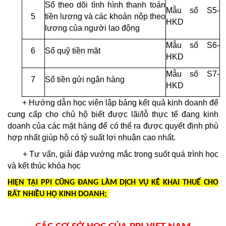
Sổ theo dõi tình hình thanh toán
Mẫu số S5-
5
tiền lương và các khoản nộp theo
HKD
lương của người lao động
Mẫu số S6-
6
Sổ quỹ tiền mặt
HKD
Mẫu số S7-
7
Sổ tiền gửi ngân hàng
HKD
+ Hướng dẫn học viên lập bảng kết quả kinh doanh để
cung cấp cho chủ hộ biết được lãi/lỗ thực tế đang kinh
doanh của các mặt hàng để có thể ra được quyết định phù
hợp nhất giúp hộ có tỷ suất lợi nhuận cao nhất.
+ Tư vấn, giải đáp vướng mắc trong suốt quá trình học
và kết thúc khóa học
HIỆN TẠI PPI CŨNG ĐANG LÀM DỊCH VỤ KÊ KHAI THUẾ CHO
RẤT NHIỀU HỘ KINH DOANH;