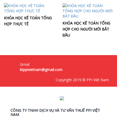
KHÓA HỌC KẾ TOÁN TỔNG
KHÓA HỌC KẾ TOÁN TỔNG
HỢP THỰC TẾ
HỢP CHO NGƯỜI MỚI BẮT
ĐẦU
Gmail
ktppivietnam@gmail.com
Copyright 2019 © PPI Việt Nam
CÔNG TY TNHH DỊCH VỤ VÀ TƯ VẤN THUẾ PPI VIỆT
NAM