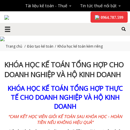
Tài liệu kế toán - Thuế
Tin tức thuế nổi bật
0964.787.599
Trang chủ
/
Đào tạo kế toán
/
Khóa học kế toán kèm riêng
KHÓA HỌC KẾ TOÁN TỔNG HỢP CHO
DOANH NGHIỆP VÀ HỘ KINH DOANH
KHÓA HỌC KẾ TOÁN TỔNG HỢP THỰC
TẾ CHO DOANH NGHIỆP VÀ HỘ KINH
DOANH
“CAM KẾT HỌC VIÊN GIỎI KẾ TOÁN SAU KHÓA HỌC -
HOÀN
TIỀN NẾU KHÔNG HIỆU QUẢ”