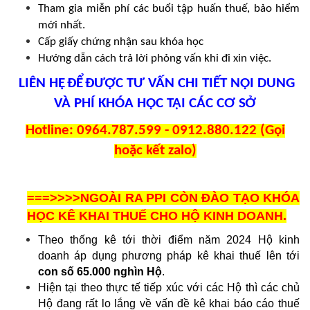
Tham gia miễn phí các buổi tập huấn thuế, bảo hiểm
mới nhất.
Cấp giấy chứng nhận sau khóa học
Hướng dẫn cách trả lời phỏng vấn khi đi xin việc.
LIÊN H
Ệ
ĐỂ
ĐƯỢ
C T
Ư
V
Ấ
N CHI TIẾT N
Ộ
I DUNG
VÀ PHÍ KHÓA H
Ọ
C T
Ạ
I CÁC C
Ơ
S
Ở
Hotline: 0964.787.599 - 0912.880.122 (Gọi
hoặc k
ế
t zalo)
===>>>>NGOÀI RA PPI CÒN ĐÀO TẠO KHÓA
HỌC KÊ KHAI THUẾ CHO HỘ KINH DOANH.
Theo thống kê tới thời điểm năm 2024 Hộ kinh
doanh áp dụng phương pháp kê khai thuế lên tới
con số 65.000 nghìn Hộ
.
Hiện tại theo thực tế tiếp xúc với các Hộ thì các chủ
Hộ đang rất lo lắng về vấn đề kê khai báo cáo thuế