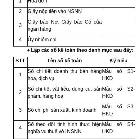
1
Hóa đơn
2
Giấy nộp tiền vào NSNN
Giấy báo Nợ, Giấy báo Có của
3
ngân hàng
4
Ủy nhiệm chi
+ Lập các sổ kế toán theo danh mục sau đây:
STT
Tên sổ kế toán
Ký hiệu
Sổ chi tiết doanh thu bán hàng
Mẫu số S1-
1
hóa, dịch vụ
HKD
Sổ chi tiết vật liệu, dụng cụ, sản
Mẫu số S2-
2
phẩm, hàng hóa
HKD
Mẫu số S3-
3
Sổ chi phí sản xuất, kinh doanh
HKD
Sổ theo dõi tình hình thực hiện
Mẫu số S4-
4
nghĩa vụ thuế với NSNN
HKD