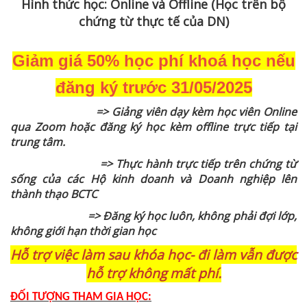
Hình thức học: Online và Offline (Học trên bộ
chứng từ thực tế của DN)
Giảm giá 50% học phí khoá học nếu
đăng ký trước 31/05/2025
=> Giảng viên dạy kèm học viên Online
qua Zoom hoặc đăng ký học kèm offline trực tiếp tại
trung tâm.
=> Thực hành trực tiếp trên chứng từ
sống của các Hộ kinh doanh và Doanh nghiệp lên
thành thạo BCTC
=> Đăng ký học luôn, không phải đợi lớp,
không giới hạn thời gian học
Hỗ trợ việc làm sau khóa học- đi làm vẫn được
hỗ trợ không mất phí.
ĐỐI TƯỢNG THAM GIA HỌC: