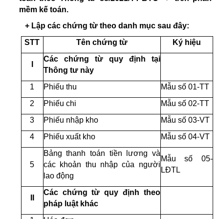
mềm kế toán.
+ Lập các chứng từ theo danh mục sau đây:
STT
Tên chứng từ
Ký hiệu
Các chứng từ quy định tại
I
Thông tư này
1
Phiếu thu
Mẫu số 01-TT
2
Phiếu chi
Mẫu số 02-TT
3
Phiếu nhập kho
Mẫu số 03-VT
4
Phiếu xuất kho
Mẫu số 04-VT
Bảng thanh toán tiền lương và
Mẫu số 05-
5
các khoản thu nhập của người
LĐTL
lao động
Các chứng từ quy định theo
II
pháp luật khác