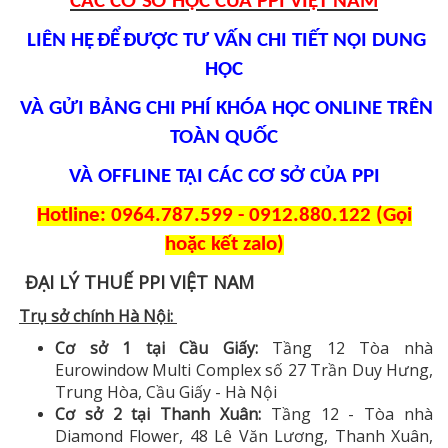
CÁC C
Ơ
S
Ở
H
Ọ
C C
Ủ
A PPI VI
Ệ
T NAM
LIÊN H
Ệ
ĐỂ
ĐƯỢ
C T
Ư
V
Ấ
N CHI TIẾT N
Ộ
I DUNG
HỌC
VÀ GỬI BẢNG CHI PHÍ KHÓA H
Ọ
C ONLINE TRÊN
TOÀN QUỐC
VÀ OFFLINE T
Ạ
I CÁC C
Ơ
S
Ở CỦA PPI
Hotline: 0964.787.599 - 0912.880.122 (Gọi
hoặc k
ế
t zalo)
ĐẠI LÝ THUẾ PPI VIỆT NAM
​​​​​​
Trụ sở chính Hà Nội:
Cơ sở 1 tại Cầu Giấy:
Tầng 12 Tòa nhà
Eurowindow Multi Complex số 27 Trần Duy Hưng,
Trung Hòa, Cầu Giấy - Hà Nội
Cơ sở 2 tại Thanh Xuân:
Tầng 12 - Tòa nhà
Diamond Flower, 48 Lê Văn Lương, Thanh Xuân,