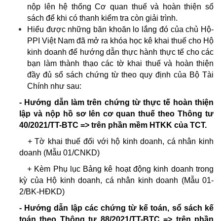
nộp lên hệ thống Cơ quan thuế và hoàn thiện sổ
sách để khi có thanh kiểm tra còn giải trình.
Hiểu được những băn khoăn lo lắng đó của chủ Hộ-
PPI Việt Nam đã mở ra khóa học kê khai thuế cho Hộ
kinh doanh để hướng dẫn thực hành thực tế cho các
bạn làm thành thạo các tờ khai thuế và hoàn thiện
đầy đủ sổ sách chứng từ theo quy định của Bộ Tài
Chính như sau:
- Hướng dẫn làm trên chứng từ thực tế hoàn thiện
lập và nộp hồ sơ lên cơ quan thuế theo Thông tư
40/2021/TT-BTC =>
trên phần mềm HTKK của TCT.
+ Tờ khai thuế đối với hộ kinh doanh, cá nhân kinh
doanh (Mẫu 01/CNKD)
+ Kèm Phụ lục Bảng kê hoạt động kinh doanh trong
kỳ của Hộ kinh doanh, cá nhân kinh doanh (Mẫu 01-
2/BK-HĐKD)
- Hướng dẫn lập các chứng từ kế toán, sổ sách kế
toán theo Thông tư 88/2021/TT-BTC => trên phần