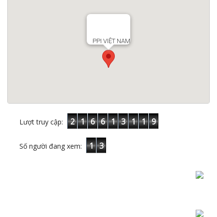
PPI VIỆT NAM
2
1
6
6
1
3
1
1
9
Lượt truy cập:
1
3
Số người đang xem: