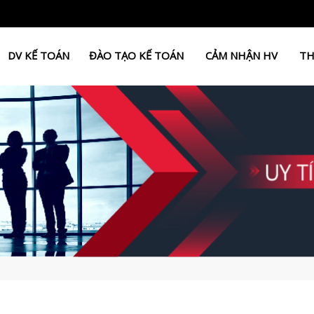
DV KẾ TOÁN
ĐÀO TẠO KẾ TOÁN
CẢM NHẬN HV
TH