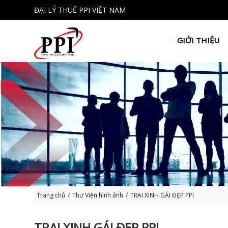
ĐẠI LÝ THUẾ PPI VIỆT NAM
GIỚI THIỆU
Trang chủ
/
Thư Viện hình ảnh
/
TRAI XINH GÁI ĐẸP PPI
TRAI XINH GÁI ĐẸP PPI