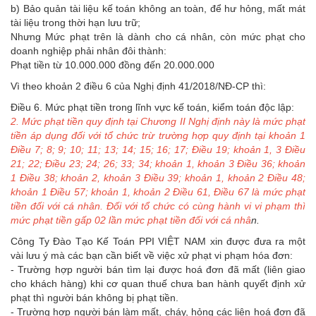
b) Bảo quản tài liệu kế toán không an toàn, để hư hỏng, mất mát
tài liệu trong thời hạn lưu trữ;
Nhưng Mức phạt trên là dành cho cá nhân, còn mức phạt cho
doanh nghiệp phải nhân đôi thành:
Phạt tiền từ 10.000.000 đồng đến 20.000.000
Vì theo khoản 2 điều 6 của Nghị định 41/2018/NĐ-CP thì:
Điều 6. Mức phạt tiền trong lĩnh vực kế toán, kiểm toán độc lập:
2. Mức phạt tiền quy định tại Chương II Nghị định này là mức phạt
tiền áp dụng đối với tổ chức trừ trường hợp quy định tại khoản 1
Điều 7; 8; 9; 10; 11; 13; 14; 15; 16; 17; Điều 19; khoản 1, 3 Điều
21; 22; Điều 23; 24; 26; 33; 34; khoản 1, khoản 3 Điều 36; khoản
1 Điều 38; khoản 2, khoản 3 Điều 39; khoản 1, khoản 2 Điều 48;
khoản 1 Điều 57; khoản 1, khoản 2 Điều 61, Điều 67 là mức phạt
tiền đối với cá nhân. Đối với tổ chức có cùng hành vi vi phạm thì
mức phạt tiền gấp 02 lần mức phạt tiền đối với cá nhâ
n.
Công Ty Đào Tạo Kế Toán PPI VIỆT NAM xin được đưa ra một
vài lưu ý mà các bạn cần biết về việc xử phạt vi phạm hóa đơn:
- Trường hợp người bán tìm lại được hoá đơn đã mất (liên giao
cho khách hàng) khi cơ quan thuế chưa ban hành quyết định xử
phạt thì người bán không bị phạt tiền.
- Trường hợp người bán làm mất, cháy, hỏng các liên hoá đơn đã