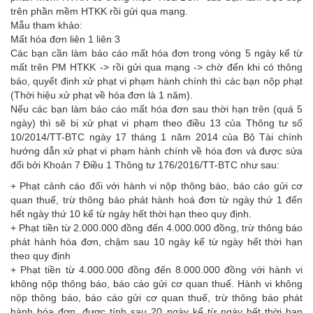
trên phần mềm HTKK rồi gửi qua mạng.
Mẫu tham khảo:
Mất hóa đơn liên 1 liên 3
Các bạn cần làm báo cáo mất hóa đơn trong vòng 5 ngày kể từ
mất trên PM HTKK -> rồi gửi qua mạng -> chờ đến khi có thông
báo, quyết định xử phạt vi phạm hành chính thì các bạn nộp phạt
(Thời hiệu xử phạt về hóa đơn là 1 năm).
Nếu các bạn làm báo cáo mất hóa đơn sau thời hạn trên (quá 5
ngày) thì sẽ bị xử phạt vi phạm theo điều 13 của Thông tư số
10/2014/TT-BTC ngày 17 tháng 1 năm 2014 của Bộ Tài chính
hướng dẫn xử phạt vi phạm hành chính về hóa đơn và được sửa
đổi bởi Khoản 7 Điều 1 Thông tư 176/2016/TT-BTC như sau:
+ Phạt cảnh cáo đối với hành vi nộp thông báo, báo cáo gửi cơ
quan thuế, trừ thông báo phát hành hoá đơn từ ngày thứ 1 đến
hết ngày thứ 10 kể từ ngày hết thời hạn theo quy định.
+ Phạt tiền từ 2.000.000 đồng đến 4.000.000 đồng, trừ thông báo
phát hành hóa đơn, chậm sau 10 ngày kể từ ngày hết thời hạn
theo quy định
+ Phạt tiền từ 4.000.000 đồng đến 8.000.000 đồng với hành vi
không nộp thông báo, báo cáo gửi cơ quan thuế. Hành vi không
nộp thông báo, báo cáo gửi cơ quan thuế, trừ thông báo phát
hành hóa đơn, được tính sau 20 ngày kể từ ngày hết thời hạn