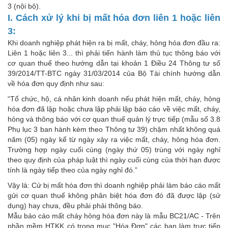
3 (nội bộ).
I. Cách xử lý khi bị mất hóa đơn liên 1 hoặc liên
3:
Khi doanh nghiệp phát hiện ra bị mất, cháy, hỏng hóa đơn đầu ra:
Liên 1 hoặc liên 3... thì phải tiến hành làm thủ tục thông báo với
cơ quan thuế theo hướng dẫn tại khoản 1 Điều 24 Thông tư số
39/2014/TT-BTC ngày 31/03/2014 của Bộ Tài chính hướng dẫn
về hóa đơn quy định như sau:
“Tổ chức, hộ, cá nhân kinh doanh nếu phát hiện mất, cháy, hỏng
hóa đơn đã lập hoặc chưa lập phải lập báo cáo về việc mất, cháy,
hỏng và thông báo với cơ quan thuế quản lý trực tiếp (mẫu số 3.8
Phụ lục 3 ban hành kèm theo Thông tư 39) chậm nhất không quá
năm (05) ngày kể từ ngày xảy ra việc mất, cháy, hỏng hóa đơn.
Trường hợp ngày cuối cùng (ngày thứ 05) trùng với ngày nghỉ
theo quy định của pháp luật thì ngày cuối cùng của thời hạn được
tính là ngày tiếp theo của ngày nghỉ đó.”
Vậy là: Cứ bị mất hóa đơn thì doanh nghiệp phải làm báo cáo mất
gửi cơ quan thuế không phân biệt hóa đơn đó đã được lập (sử
dụng) hay chưa, đều phải phải thông báo.
Mẫu báo cáo mất cháy hỏng hóa đơn này là mẫu BC21/AC - Trên
phần mềm HTKK có trong mục "Hóa Đơn" các bạn làm trực tiếp