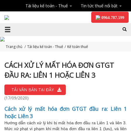
Tài liệu kế toán - Thuế
Tin tức thuế nổi bật
0964.787.599
Trang chủ
/
Tài liệu kế toán - Thuế
/
Kế toán thuế
CÁCH XỬ LÝ MẤT HÓA ĐƠN GTGT
ĐẦU RA: LIÊN 1 HOẶC LIÊN 3
TẢI VĂN BẢN TẠI ĐÂY
(17/09/2020)
Cách xử lý mất hóa đơn GTGT đầu ra: Liên 1
hoặc Liên 3
Hướng dẫn cách xử lý khi bị mất hóa đơn đầu ra Liên 1 và liên 3.
Mức xử phạt vi phạm khi mất hóa đơn đầu ra liên 1 (lưu), và liên