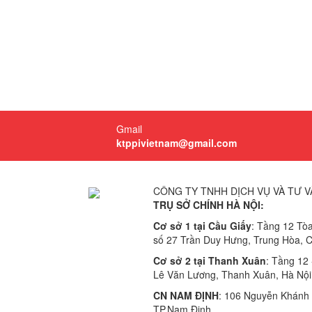
Gmail
ktppivietnam@gmail.com
CÔNG TY TNHH DỊCH VỤ VÀ TƯ V
TRỤ SỞ CHÍNH HÀ NỘI:
Cơ sở 1 tại Cầu Giấy
: Tầng 12 Tò
số 27 Trần Duy Hưng, Trung Hòa, C
Cơ sở 2 tại Thanh Xuân
: Tầng 12
Lê Văn Lương, Thanh Xuân, Hà Nội
CN NAM ĐỊNH
: 106 Nguyễn Khánh T
TP.Nam Định