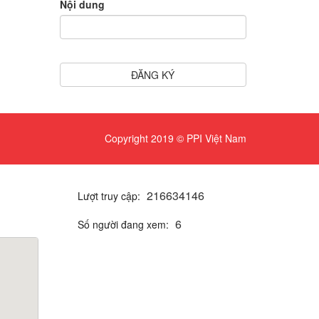
Nội dung
ĐĂNG KÝ
Copyright 2019 © PPI Việt Nam
2
1
6
6
3
4
1
4
6
Lượt truy cập:
6
Số người đang xem: