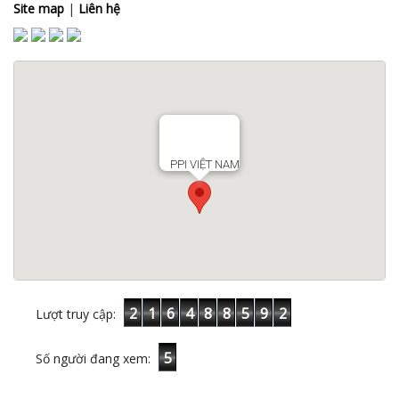
Site map
|
Liên hệ
PPI VIỆT NAM
2
1
6
4
8
8
5
9
2
Lượt truy cập:
5
Số người đang xem: