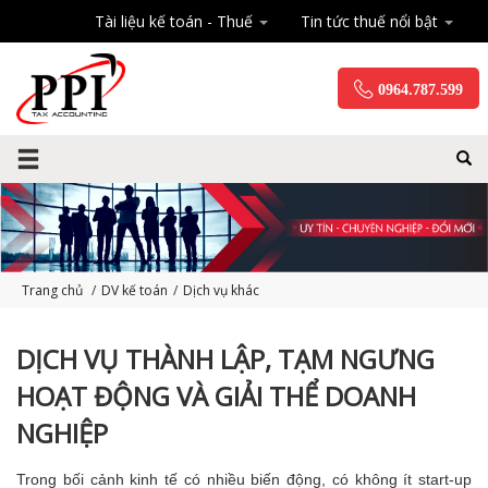
Tài liệu kế toán - Thuế
Tin tức thuế nổi bật
0964.787.599
Trang chủ
/
DV kế toán
/
Dịch vụ khác
DỊCH VỤ THÀNH LẬP, TẠM NGƯNG
HOẠT ĐỘNG VÀ GIẢI THỂ DOANH
NGHIỆP
Trong bối cảnh kinh tế có nhiều biến động, có không ít start-up